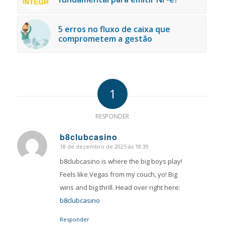
5 erros no fluxo de caixa que
comprometem a gestão
1
RESPONDER
b8clubcasino
18 de dezembro de 2025 às 18:39
says:
b8clubcasino is where the big boys play!
Feels like Vegas from my couch, yo! Big
wins and big thrill. Head over right here:
b8clubcasino
Responder