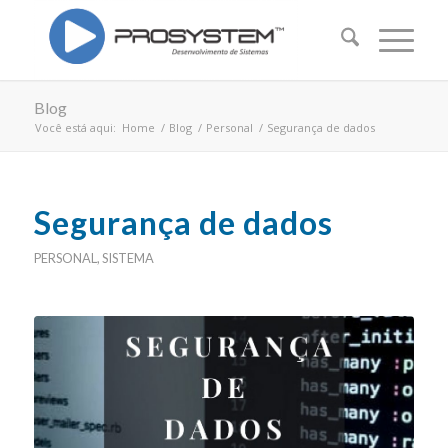
Blog
Você está aqui:
Home
/
Blog
/
Personal
/
Segurança de dados
Segurança de dados
PERSONAL
,
SISTEMA