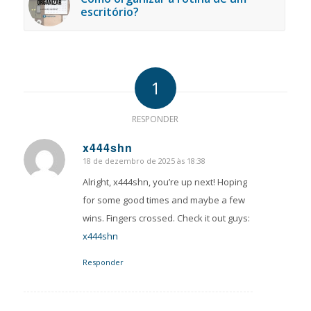
escritório?
1
RESPONDER
x444shn
18 de dezembro de 2025 às 18:38
says:
Alright, x444shn, you’re up next! Hoping
for some good times and maybe a few
wins. Fingers crossed. Check it out guys:
x444shn
Responder