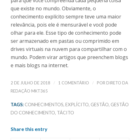
para que você compreenda cada pequena coisa
que existe no mundo. Obviamente, o
conhecimento explícito sempre teve uma maior
relevância, pois ele é mensurável e você pode
olhar para ele. Esse tipo de conhecimento pode
ser armazenado em pastas ou comprimido em
drives virtuais na nuvem para compartilhar com o
mundo. Podem virar artigos que preenchem blogs
e mais blogs na internet.
/
/
2 DE JULHO DE 2018
1 COMENTÁRIO
POR
DIRETO DA
REDAÇÃO MKT365
TAGS:
CONHECIMENTOS
,
EXPLÍCITO
,
GESTÃO
,
GESTÃO
DO CONHECIMENTO
,
TÁCITO
Share this entry