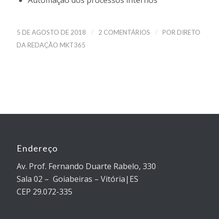
Automação dos processos internos
/
/
5 DE AGOSTO DE 2018
2 COMENTÁRIOS
POR
DIRETO
DA REDAÇÃO MKT365
Endereço
Av. Prof. Fernando Duarte Rabelo, 330
Sala 02 – Goiabeiras – Vitória|ES
CEP 29.072-335