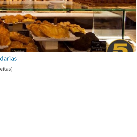
darias
eitas)