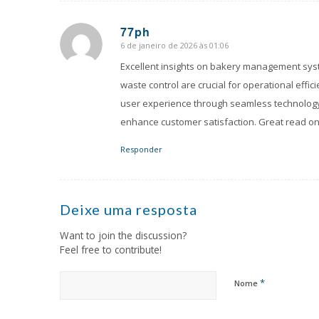
77ph
6 de janeiro de 2026 às 01:06
says:
Excellent insights on bakery management syste
waste control are crucial for operational effic
user experience through seamless technology
enhance customer satisfaction. Great read on
Responder
Deixe uma resposta
Want to join the discussion?
Feel free to contribute!
*
Nome