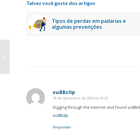
Talvez você goste dos artigos
Tipos de perdas em padarias e
algumas prevenções
O que é PAF-ECF?
vu88clip
18 de dezembro de 2025 às 18:23
says:
Digging through the internet and found vu88clip
vu88clip
Responder