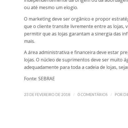
independentemente da origem ou da abordagem
ou até mesmo um elogio.
O marketing deve ser orgânico e propor estraté
que o cliente transite livremente entre as lojas, 
permitir que as lojas garantam a sinergia das inf
mais.
A área administrativa e financeira deve estar p
lojas. O núcleo de suprimentos deve ser muito ág
adequadamente para toda a cadeia de lojas, sejam
Fonte: SEBRAE
/
/
23 DE FEVEREIRO DE 2018
0 COMENTÁRIOS
POR
DI