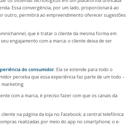
lidar os sistemas tecnológicos em um plataforma unificada
venda. Essa convergência, por um lado, proporcionará ao
 por outro, permitirá ao empreendimento oferecer sugestões
o omnichannel, que é tratar o cliente da mesma forma em
 seu engajamento com a marca: o cliente deixa de ser
periência do consumidor
. Ela se estende para todo o
midor perceba que essa experiência faz parte de um todo –
 marketing.
iente com a marca, é preciso fazer com que os canais da
o cliente na página da loja no Facebook; a central telefônica
 compras realizadas por meio do app no smartphone; o e-