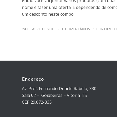
Então você vai juntar vários produtos (com boas
nome e fazer uma oferta. E dependendo de como 
um desconto neste combo!
/
/
24 DE ABRIL DE 2018
0 COMENTÁRIOS
POR
DIRETO
Endereço
Av. Prof. Fernando Duarte Rabelo, 330
Sala 02 – Goiabeiras – Vitória|ES
CEP 29.072-335