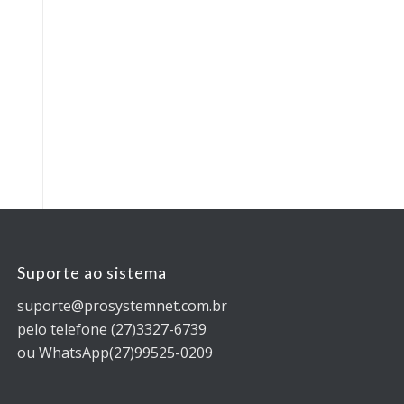
Suporte ao sistema
suporte@prosystemnet.com.br
pelo telefone (27)3327-6739
ou WhatsApp(27)99525-0209