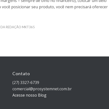
 margens – sempre de olho no financeiro), colocar um belo
você posicionar seu produto, você nem precisará oferecer
 DA REDAÇÃO MKT365
Contato
(27) 3327-6739
comercial@prosystemnet.com.br
Acesse nosso Blog