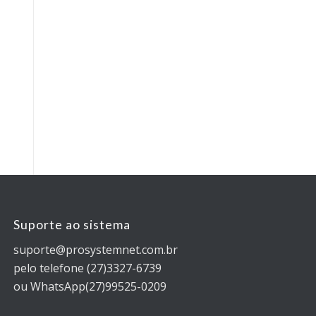
Suporte ao sistema
suporte@prosystemnet.com.br
pelo telefone (27)3327-6739
ou WhatsApp(27)99525-0209