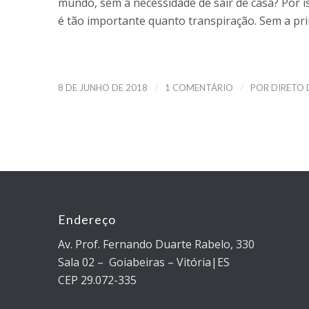
mundo, sem a necessidade de sair de casa? Por i
é tão importante quanto transpiração. Sem a pri
/
/
8 DE JUNHO DE 2018
1 COMENTÁRIO
POR
DIRETO
Endereço
Av. Prof. Fernando Duarte Rabelo, 330
Sala 02 – Goiabeiras – Vitória|ES
CEP 29.072-335