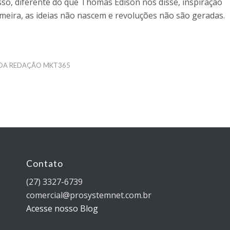
sso, diferente do que Thomas Edison nos disse, inspiração
meira, as ideias não nascem e revoluções não são geradas.
 DA REDAÇÃO MKT365
Contato
(27) 3327-6739
comercial@prosystemnet.com.br
Acesse nosso Blog