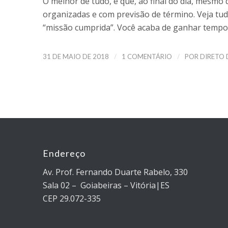
O melhor de tudo, é que, ao final do dia, mesmo
organizadas e com previsão de término. Veja tud
“missão cumprida”. Você acaba de ganhar tempo 
/
/
31 DE MAIO DE 2018
1 COMENTÁRIO
POR
DIRETO
Endereço
Av. Prof. Fernando Duarte Rabelo, 330
Sala 02 – Goiabeiras – Vitória|ES
CEP 29.072-335