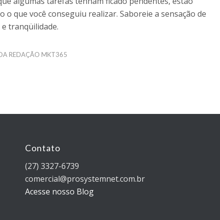
 que algumas tarefas tenham ficado pendentes, estão
o o que você conseguiu realizar. Saboreie a sensação de
e tranqüilidade.
 DA REDAÇÃO MKT365
Contato
(27) 3327-6739
comercial@prosystemnet.com.br
Acesse nosso Blog