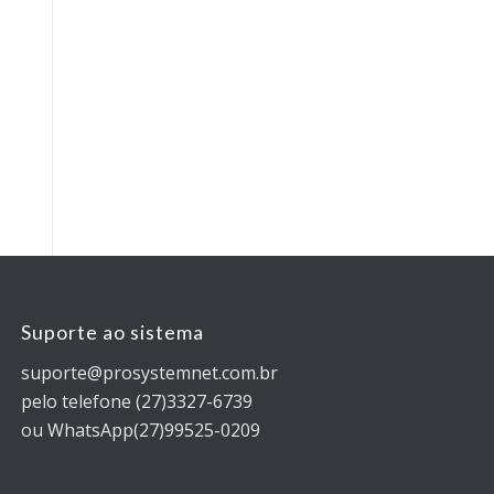
Suporte ao sistema
suporte@prosystemnet.com.br
pelo telefone (27)3327-6739
ou WhatsApp(27)99525-0209