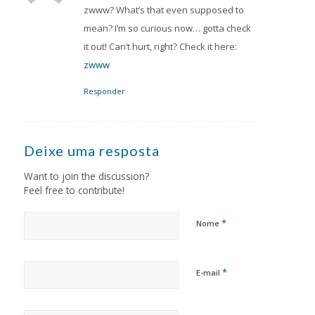
zwww? What’s that even supposed to
mean? I’m so curious now… gotta check
it out! Can’t hurt, right? Check it here:
zwww
Responder
Deixe uma resposta
Want to join the discussion?
Feel free to contribute!
*
Nome
*
E-mail