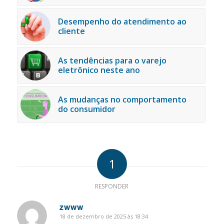
Desempenho do atendimento ao
cliente
As tendências para o varejo
eletrônico neste ano
As mudanças no comportamento
do consumidor
1
RESPONDER
zwww
18 de dezembro de 2025 às 18:34
says: