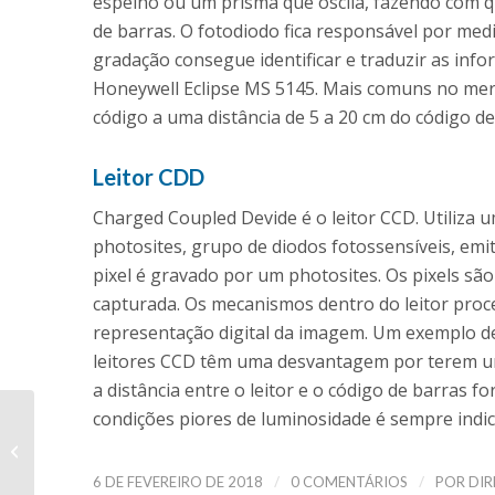
espelho ou um prisma que oscila, fazendo com q
de barras. O fotodiodo fica responsável por medir
gradação consegue identificar e traduzir as info
Honeywell Eclipse MS 5145. Mais comuns no merc
código a uma distância de 5 a 20 cm do código d
Leitor CDD
Charged Coupled Devide é o leitor CCD. Utiliza u
photosites, grupo de diodos fotossensíveis, emi
pixel é gravado por um photosites. Os pixels sã
capturada. Os mecanismos dentro do leitor pr
representação digital da imagem. Um exemplo de
leitores CCD têm uma desvantagem por terem uma
a distância entre o leitor e o código de barras f
condições piores de luminosidade é sempre indica
6 benefícios da NFCe
para a empresa
/
/
6 DE FEVEREIRO DE 2018
0 COMENTÁRIOS
POR
DIR