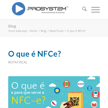
Blog
Você está aqui:
Home
/
Blog
/
Nota Fiscal
/
O que é NFCe?
O que é NFCe?
NOTA FISCAL