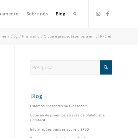
onamento
Sobre nós
Blog
ome
/
Blog
/
Financeiro
/
O que é preciso fazer para emitir NFC-e?
Blog
Estamos presentes no Glassdoor!
Cotação de produtos através da plataforma
Cotefácil
Informações básicas sobre o SPED