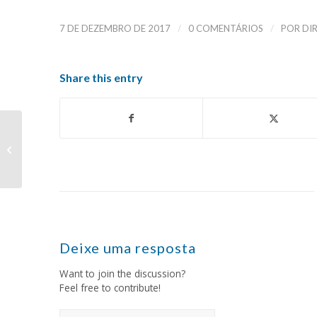
/
/
7 DE DEZEMBRO DE 2017
0 COMENTÁRIOS
POR
DI
Share this entry
Quais as vantagens
de não ter mais
impressora fiscal na
minha empresa com
a...
Deixe uma resposta
Want to join the discussion?
Feel free to contribute!