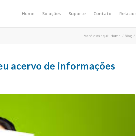
Home
Soluções
Suporte
Contato
Relaci
Você está aqui:
Home
/
Blog
/
eu acervo de informações